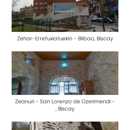
Zehar-Errefuxiatuekin - Bilbao, Biscay
Zeanuri - San Lorenzo de Ozerimendi -
, Biscay