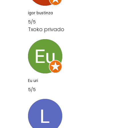
igor bustinza
5/5
Txoko privado
Eu uri
5/5