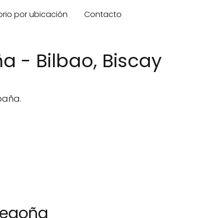
orio por ubicación
Contacto
a - Bilbao, Biscay
paña.
Begoña