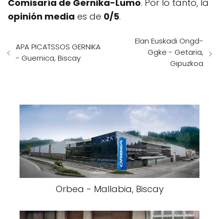
Comisaría de Gernika-Lumo
. Por lo tanto, la
opinión media
es de
0/5
.
Elan Euskadi Ongd-
APA PICATSSOS GERNIKA
Ggke - Getaria,
- Guernica, Biscay
Gipuzkoa
Orbea - Mallabia, Biscay