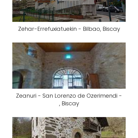
Zehar-Errefuxiatuekin - Bilbao, Biscay
Zeanuri - San Lorenzo de Ozerimendi -
, Biscay