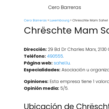
Cero Barreras
Cero Barreras
Luxembourg
Chrëschte Mam Sahel
Chrëschte Mam Sa
Dirección:
29 Bd Dr Charles Marx, 213
Teléfono:
490555
.
Página web:
sahel.lu
.
Especialidades:
Asociación u organiza
Opiniones:
Esta empresa tiene 1 valor
Opinión media:
5/5.
Ubicación de Chrësc