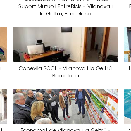
Suport Mutuo i EntreBicis - Vilanova i
la Geltrú, Barcelona
,
Copevila SCCL - Vilanova i la Geltrú,
Barcelona
i
Economat de Vilanova i la Geltrú -