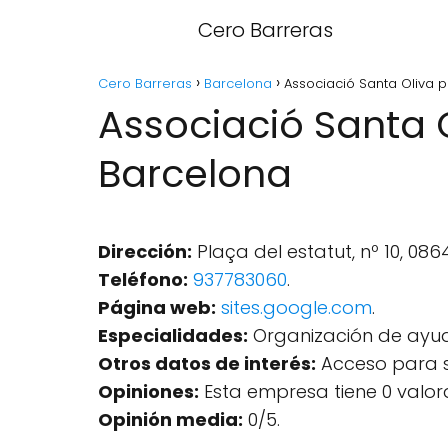
Cero Barreras
Cero Barreras
Barcelona
Associació Santa Oliva p
Associació Santa O
Barcelona
Dirección:
Plaça del estatut, nº 10, 08
Teléfono:
937783060
.
Página web:
sites.google.com
.
Especialidades:
Organización de ayud
Otros datos de interés:
Acceso para si
Opiniones:
Esta empresa tiene 0 valor
Opinión media:
0/5.