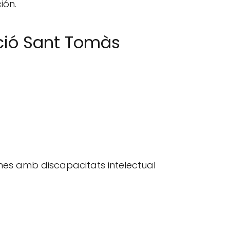
ión.
ció Sant Tomàs
nes amb discapacitats intelectual