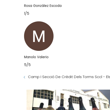
Rosa González Escoda
1/5
Manolo Valerio
5/5
Camp I Secció De Crèdit Dels Torms Sccl - Els