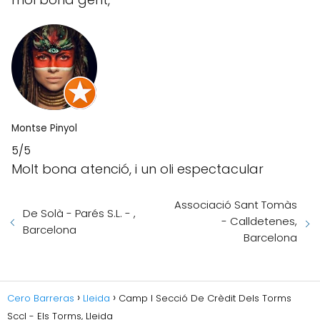
Montse Pinyol
5/5
Molt bona atenció, i un oli espectacular
Associació Sant Tomàs
De Solà - Parés S.L. - ,
- Calldetenes,
Barcelona
Barcelona
Cero Barreras
Lleida
Camp I Secció De Crèdit Dels Torms
Sccl - Els Torms, Lleida