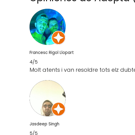
Francesc Rigol Llopart
4/5
Molt atents i van resoldre tots elz dub
Jasdeep Singh
5/5