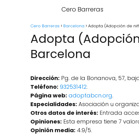
Cero Barreras
Cero Barreras
Barcelona
Adopta (Adopción de niñ
Adopta (Adopción 
Barcelona
Dirección:
Pg. de la Bonanova, 57, bajo
Teléfono:
932531412
.
Página web:
adoptabcn.org
.
Especialidades:
Asociación u organiza
Otros datos de interés:
Entrada accesi
Opiniones:
Esta empresa tiene 7 valor
Opinión media:
4.9/5.