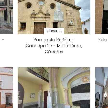
Cáceres
 -
Parroquia Purísima
Extr
Concepción - Madroñera,
Cáceres