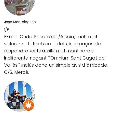
Jose Montelegrino
1/5
E-mail Crida Socorro Ibi/Alcoià, molt mal
valorem atots els calladets, incapaços de
respondre «crits auxili» mal mantindre s
indiferents, negant ´´Òmnium Sant Cugat del
Vallès`` inclús dona un simple avis d´arribada
C/S. Mercè.