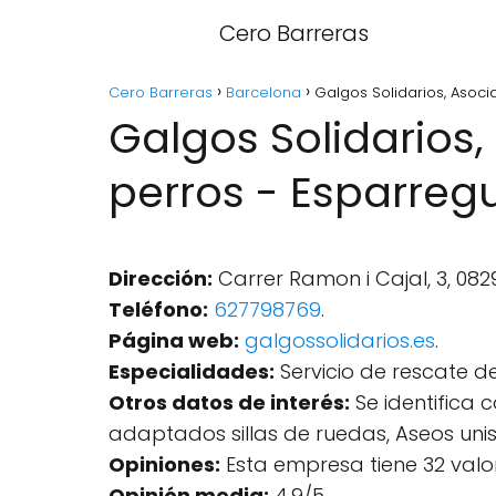
Cero Barreras
Cero Barreras
Barcelona
Galgos Solidarios, Asoci
Galgos Solidarios,
perros - Esparreg
Dirección:
Carrer Ramon i Cajal, 3, 08
Teléfono:
627798769
.
Página web:
galgossolidarios.es
.
Especialidades:
Servicio de rescate d
Otros datos de interés:
Se identifica 
adaptados sillas de ruedas, Aseos uni
Opiniones:
Esta empresa tiene 32 valo
Opinión media:
4.9/5.