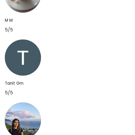
M M
5/5
Tanit Gm
5/5