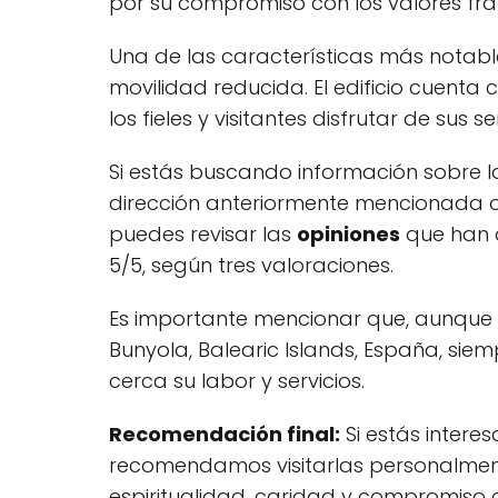
por su compromiso con los valores fra
Una de las características más notable
movilidad reducida. El edificio cuenta 
los fieles y visitantes disfrutar de sus s
Si estás buscando información sobre la
dirección anteriormente mencionada o
puedes revisar las
opiniones
que han d
5/5, según tres valoraciones.
Es importante mencionar que, aunque no
Bunyola, Balearic Islands, España, si
cerca su labor y servicios.
Recomendación final:
Si estás intere
recomendamos visitarlas personalmente
espiritualidad, caridad y compromiso 