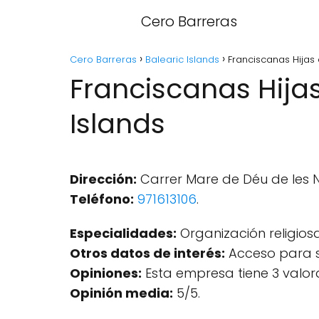
Cero Barreras
Cero Barreras
Balearic Islands
Franciscanas Hijas 
Franciscanas Hijas
Islands
Dirección:
Carrer Mare de Déu de les Ne
Teléfono:
971613106
.
Especialidades:
Organización religiosa
Otros datos de interés:
Acceso para si
Opiniones:
Esta empresa tiene 3 valor
Opinión media:
5/5.