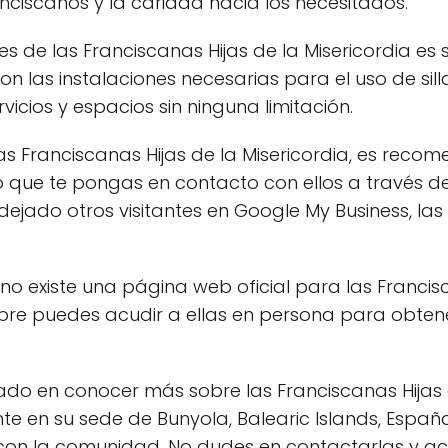
nciscanos y la caridad hacia los necesitados.
s de las Franciscanas Hijas de la Misericordia es 
con las instalaciones necesarias para el uso de sil
ervicios y espacios sin ninguna limitación.
s Franciscanas Hijas de la Misericordia, es recome
 que te pongas en contacto con ellos a través de
ejado otros visitantes en Google My Business, las
 existe una página web oficial para las Francisca
empre puedes acudir a ellas en persona para obte
sado en conocer más sobre las Franciscanas Hijas d
 en su sede de Bunyola, Balearic Islands, España
con la comunidad. No dudes en contactarlas y ace