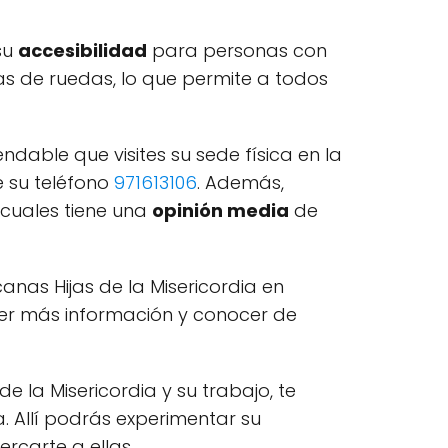
su
accesibilidad
para personas con
las de ruedas, lo que permite a todos
ndable que visites su sede física en la
 su teléfono
971613106
. Además,
 cuales tiene una
opinión media
de
nas Hijas de la Misericordia en
ner más información y conocer de
e la Misericordia y su trabajo, te
. Allí podrás experimentar su
rcarte a ellas