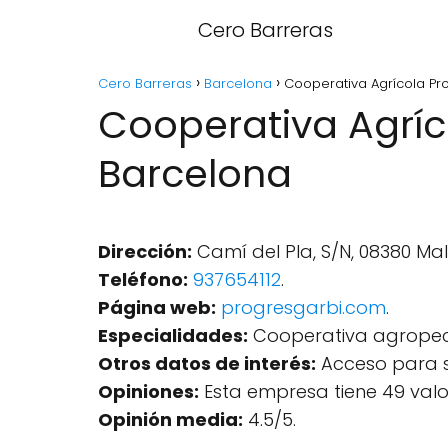
Cero Barreras
Cero Barreras
Barcelona
Cooperativa Agrícola Pr
Cooperativa Agríc
Barcelona
Dirección:
Camí del Pla, S/N, 08380 Ma
Teléfono:
937654112
.
Página web:
progresgarbi.com
.
Especialidades:
Cooperativa agropecua
Otros datos de interés:
Acceso para s
Opiniones:
Esta empresa tiene 49 valo
Opinión media:
4.5/5.