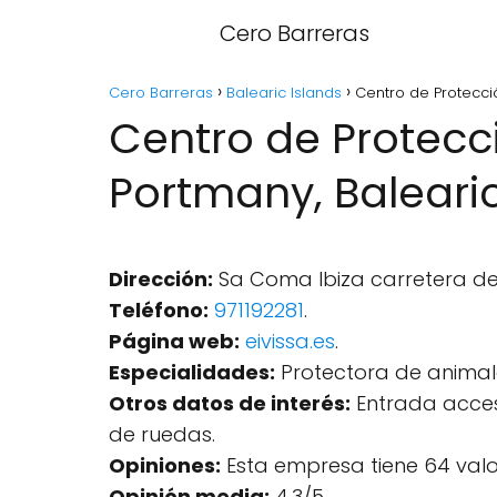
Cero Barreras
Cero Barreras
Balearic Islands
Centro de Protecci
Centro de Protecc
Portmany, Balearic
Dirección:
Sa Coma Ibiza carretera de, 
Teléfono:
971192281
.
Página web:
eivissa.es
.
Especialidades:
Protectora de animal
Otros datos de interés:
Entrada accesi
de ruedas.
Opiniones:
Esta empresa tiene 64 valo
Opinión media:
4.3/5.