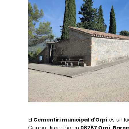
El
Cementiri municipal d'Orpí
es un lu
Con su dirección en
08787 Orpí, Barc