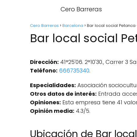
Cero Barreras
Cero Barreras
Barcelona
Bar local social Petanca 
Bar local social P
Dirección:
41°25'06. 2°10'30., Carrer 3 S
Teléfono:
666735340
.
Especialidades:
Asociación sociocultur
Otros datos de interés:
Entrada accesi
Opiniones:
Esta empresa tiene 41 valo
Opinión media:
4.3/5.
Ubicación de Bar loca