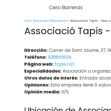
Cero Barreras
Cero Barreras
Barcelona
Associació Tapís - Nau n
Associació Tapís -
Dirección:
Carrer de Sant Jaume, 37, 0
Teléfono:
938861834
.
Página web:
tapis.cat
.
Especialidades:
Asociación u organiza
Otros datos de interés:
Entrada accesi
Opiniones:
Esta empresa tiene 0 valor
Opinión media:
0/5.
Ubicación de Associac