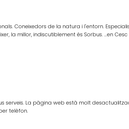
onals. Coneixedors de la natura i l'entorn. Especial
 la millor, indiscutiblement és Sorbus. ...en Cesc i 
eus serveis. La pàgina web està molt desactualitz
er telèfon.