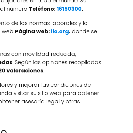
trabajadores en todo el mundo. Su
e al número
Teléfono:
16150300
.
nto de las normas laborales y la
na web
Página web:
ilo.org
.
donde se
nas con movilidad reducida,
uedas
. Según las opiniones recopiladas
20 valoraciones
.
ores y mejorar las condiciones de
nda visitar su sitio web para obtener
btener asesoría legal y otras
jo