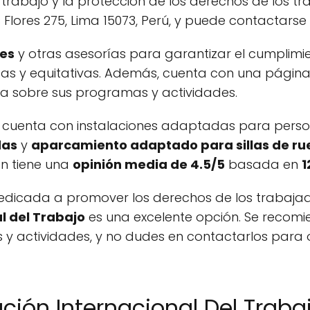
e trabajo y la protección de los derechos de los 
 Flores 275, Lima 15073, Perú, y puede contactars
les
y otras asesorías para garantizar el cumplimie
stas y equitativas. Además, cuenta con una pági
a sobre sus programas y actividades.
 y cuenta con instalaciones adaptadas para perso
das
y
aparcamiento adaptado para sillas de r
ón tiene una
opinión media de 4.5/5
basada en
1
edicada a promover los derechos de los trabajad
l del Trabajo
es una excelente opción. Se recomie
 actividades, y no dudes en contactarlos para o
ción Internacional Del Traba