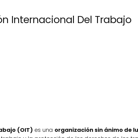
n Internacional Del Trabajo
abajo (OIT)
es una
organización sin ánimo de l