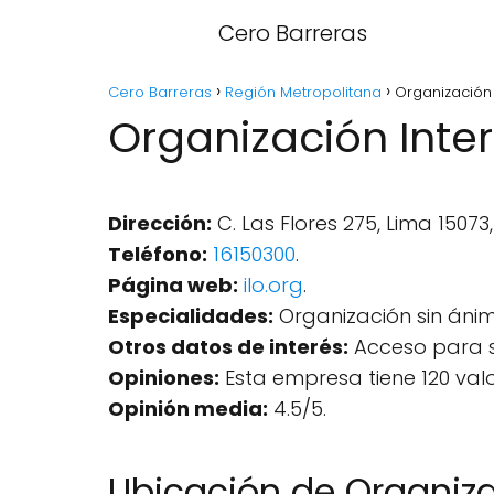
Cero Barreras
Cero Barreras
Región Metropolitana
Organización 
Organización Inter
Dirección:
C. Las Flores 275, Lima 15073,
Teléfono:
16150300
.
Página web:
ilo.org
.
Especialidades:
Organización sin ánimo
Otros datos de interés:
Acceso para s
Opiniones:
Esta empresa tiene 120 val
Opinión media:
4.5/5.
Ubicación de Organiza