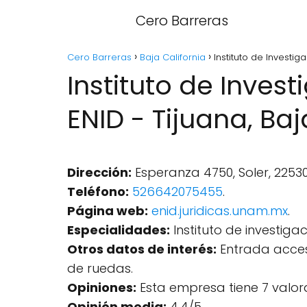
Cero Barreras
Cero Barreras
Baja California
Instituto de Investig
Instituto de Inves
ENID - Tijuana, Baj
Dirección:
Esperanza 4750, Soler, 22530 
Teléfono:
526642075455
.
Página web:
enid.juridicas.unam.mx
.
Especialidades:
Instituto de investigac
Otros datos de interés:
Entrada accesi
de ruedas.
Opiniones:
Esta empresa tiene 7 valor
Opinión media:
4.4/5.