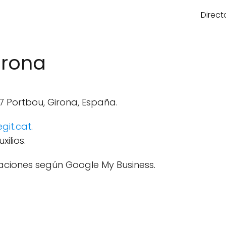
Direct
irona
97 Portbou, Girona, España.
egit.cat
.
ilios.
aciones según Google My Business.