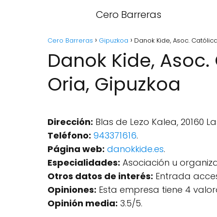
Cero Barreras
Cero Barreras
Gipuzkoa
Danok Kide, Asoc. Católic
Danok Kide, Asoc. 
Oria, Gipuzkoa
Dirección:
Blas de Lezo Kalea, 20160 La
Teléfono:
943371616
.
Página web:
danokkide.es
.
Especialidades:
Asociación u organiza
Otros datos de interés:
Entrada accesi
Opiniones:
Esta empresa tiene 4 valor
Opinión media:
3.5/5.