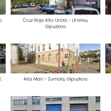
o
Cruz Roja Alto Urola - Urretxu,
Gipuzkoa
K
Aita Mari - Zumaia, Gipuzkoa