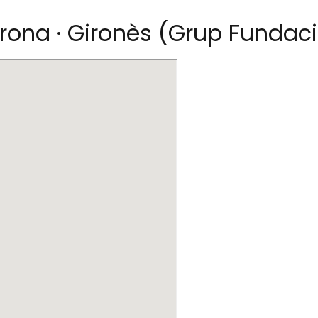
irona · Gironès (Grup Funda