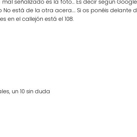
á mal señalizado es la foto... Es decir según Goog
o No está de la otra acera.... Si os ponéis delante
s en el callejón está el 108.
es, un 10 sin duda