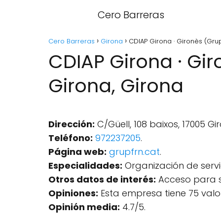
Cero Barreras
Cero Barreras
Girona
CDIAP Girona · Gironès (Gr
CDIAP Girona · Gi
Girona, Girona
Dirección:
C/Güell, 108 baixos, 17005 Gi
Teléfono:
972237205
.
Página web:
grupfrn.cat
.
Especialidades:
Organización de servic
Otros datos de interés:
Acceso para si
Opiniones:
Esta empresa tiene 75 valo
Opinión media:
4.7/5.