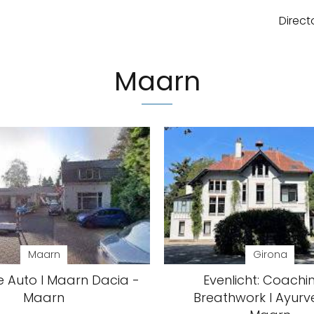
Direct
Maarn
Maarn
Girona
 Auto I Maarn Dacia -
Evenlicht: Coachi
Maarn
Breathwork I Ayurv