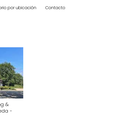
orio por ubicación
Contacto
ng &
eda -