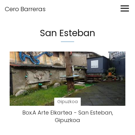
Cero Barreras
San Esteban
Gipuzkoa
Box.A Arte Elkartea - San Esteban,
Gipuzkoa