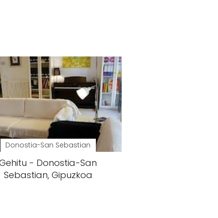
Donostia-San Sebastian
Gehitu - Donostia-San
Sebastian, Gipuzkoa