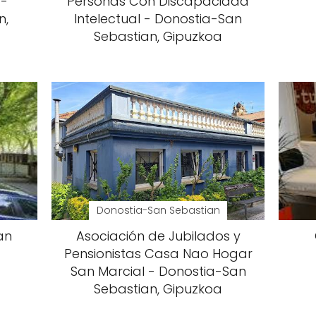
 -
Personas Con Discapacidad
n,
Intelectual - Donostia-San
Sebastian, Gipuzkoa
Donostia-San Sebastian
an
Asociación de Jubilados y
Pensionistas Casa Nao Hogar
San Marcial - Donostia-San
Sebastian, Gipuzkoa