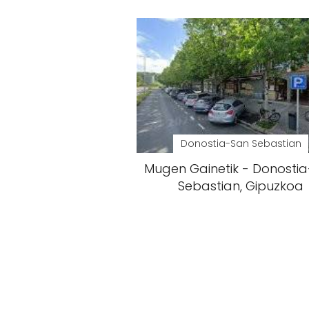
Donostia-San Sebastian
Mugen Gainetik - Donosti
Sebastian, Gipuzkoa