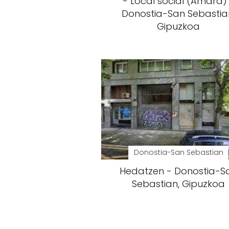
- Local social (Amara)
Donostia-San Sebastia
Gipuzkoa
Donostia-San Sebastian
Hedatzen - Donostia-S
Sebastian, Gipuzkoa