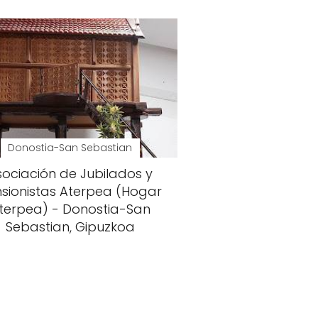
Donostia-San Sebastian
sociación de Jubilados y
sionistas Aterpea (Hogar
terpea) - Donostia-San
Sebastian, Gipuzkoa