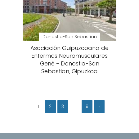
Donostia-San Sebastian
Asociación Guipuzcoana de
Enfermos Neuromusculares
Gené - Donostia-San
Sebastian, Gipuzkoa
1
2
3
…
9
»