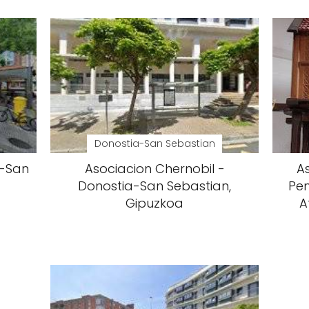
Donostia-San Sebastian
a-San
Asociacion Chernobil -
A
Donostia-San Sebastian,
Pen
Gipuzkoa
A