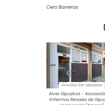
Cero Barreras
Donostia-San Sebastian
Alcer Gipuzkoa - Asociaci
Enfermos Renales de Gip