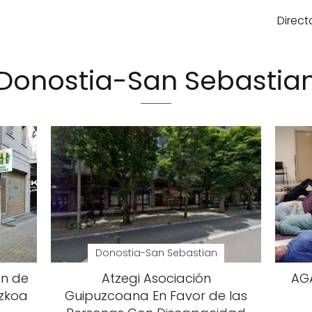
Direct
Donostia-San Sebastia
Donostia-San Sebastian
ón de
Atzegi Asociación
AGA
uzkoa
Guipuzcoana En Favor de las