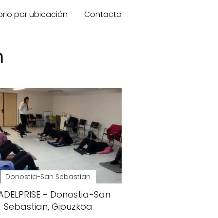
orio por ubicación
Contacto
n
Donostia-San Sebastian
DELPRISE - Donostia-San
Sebastian, Gipuzkoa