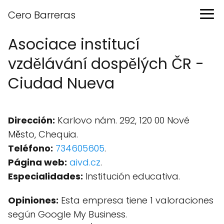
Cero Barreras
Asociace institucí
vzdělávání dospělých ČR -
Ciudad Nueva
Dirección:
Karlovo nám. 292, 120 00 Nové
Město, Chequia.
Teléfono:
734605605
.
Página web:
aivd.cz
.
Especialidades:
Institución educativa.
Opiniones:
Esta empresa tiene 1 valoraciones
según Google My Business.