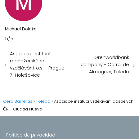
Michael Doležal
5/5
Asociace institucí
Grenworldbank
manažerského
company - Corral de
vzdělávání, o.s. - Prague
Almaguer, Toledo
7-Holešovice
Cero Barreras
Toledo
Asociace institucí vzdělávání dospělých
ČR - Ciudad Nueva
Política de privacidad