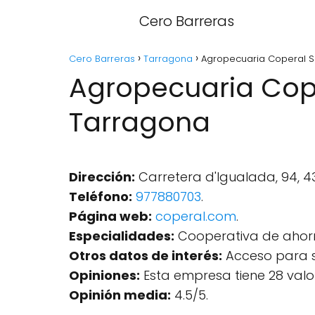
Cero Barreras
Cero Barreras
Tarragona
Agropecuaria Coperal S
Agropecuaria Cope
Tarragona
Dirección:
Carretera d'Igualada, 94, 
Teléfono:
977880703
.
Página web:
coperal.com
.
Especialidades:
Cooperativa de ahorro
Otros datos de interés:
Acceso para s
Opiniones:
Esta empresa tiene 28 valo
Opinión media:
4.5/5.