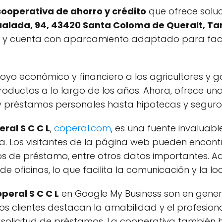
cooperativa de ahorro y crédito
que ofrece soluc
ualada, 94, 43420 Santa Coloma de Queralt, T
as y cuenta con aparcamiento adaptado para facil
oyo económico y financiero a los agricultores y g
productos a lo largo de los años. Ahora, ofrece 
y préstamos personales hasta hipotecas y seguro
al S C C L
,
coperal.com
, es una fuente invaluabl
. Los visitantes de la página web pueden encontra
lazos de préstamo, entre otros datos importantes.
de oficinas, lo que facilita la comunicación y la lo
peral S C C L
en Google My Business son en genera
s clientes destacan la amabilidad y el profesion
de solicitud de préstamos. La cooperativa tambié