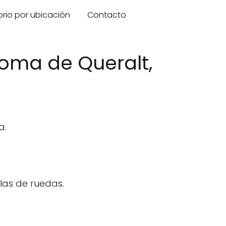
orio por ubicación
Contacto
loma de Queralt,
a.
las de ruedas.