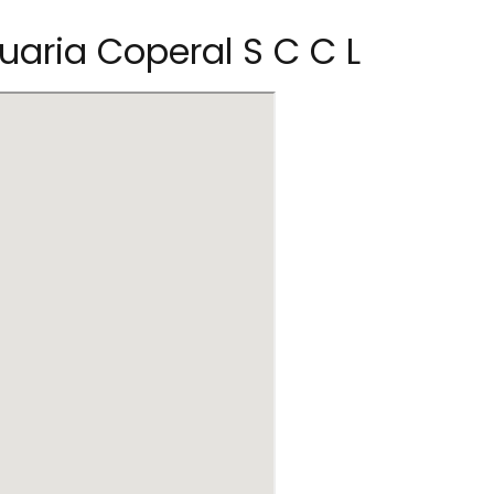
aria Coperal S C C L