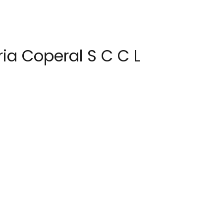
ia Coperal S C C L